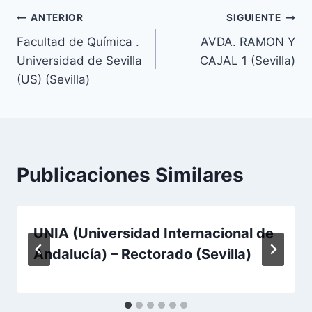
Navegación
ANTERIOR
SIGUIENTE
Facultad de Química .
AVDA. RAMON Y
de
Universidad de Sevilla
CAJAL 1 (Sevilla)
entradas
(US) (Sevilla)
Publicaciones Similares
UNIA (Universidad Internacional de
Andalucía) – Rectorado (Sevilla)