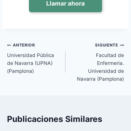
Llamar ahora
Navegación
ANTERIOR
SIGUIENTE
Universidad Pública
Facultad de
de
de Navarra (UPNA)
Enfermeria.
entradas
(Pamplona)
Universidad de
Navarra (Pamplona)
Publicaciones Similares