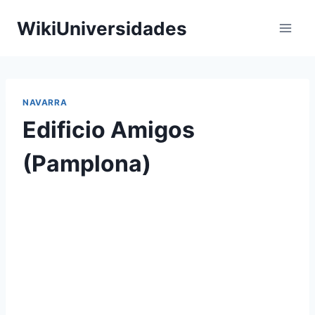
Saltar
WikiUniversidades
al
contenido
NAVARRA
Edificio Amigos
(Pamplona)