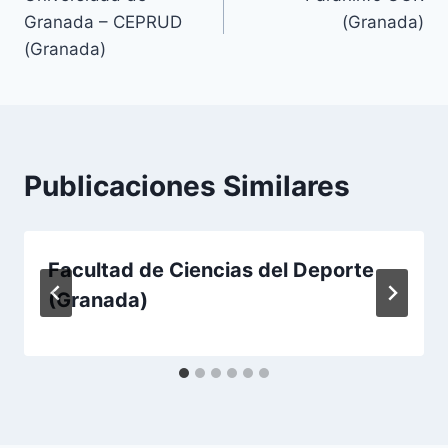
de
Granada – CEPRUD
(Granada)
entradas
(Granada)
Publicaciones Similares
Facultad de Ciencias del Deporte
(Granada)