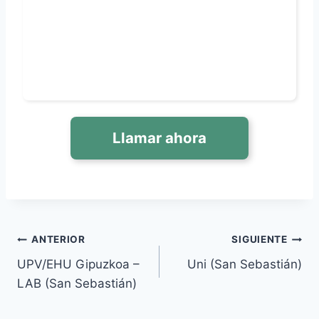
Llamar ahora
Navegación
ANTERIOR
SIGUIENTE
UPV/EHU Gipuzkoa –
Uni (San Sebastián)
de
LAB (San Sebastián)
entradas