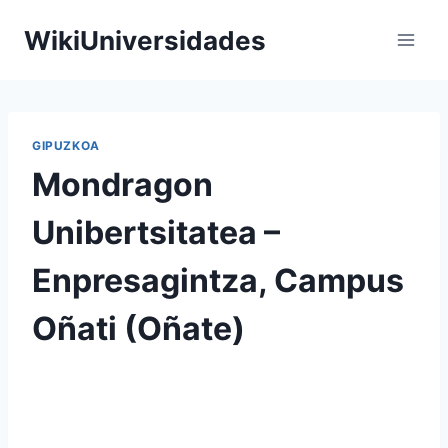
Saltar
WikiUniversidades
al
contenido
GIPUZKOA
Mondragon
Unibertsitatea –
Enpresagintza, Campus
Oñati (Oñate)