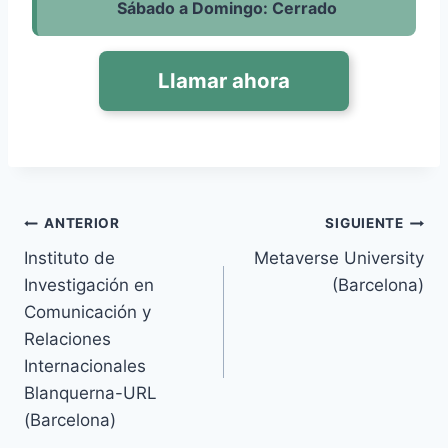
Sábado a Domingo: Cerrado
Llamar ahora
Navegación
ANTERIOR
SIGUIENTE
Instituto de
Metaverse University
de
Investigación en
(Barcelona)
entradas
Comunicación y
Relaciones
Internacionales
Blanquerna-URL
(Barcelona)