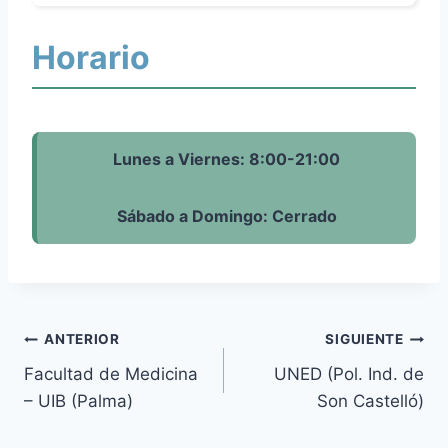
Horario
Lunes a Viernes: 8:00-21:00
Sábado a Domingo: Cerrado
Navegación
ANTERIOR
SIGUIENTE
Facultad de Medicina
UNED (Pol. Ind. de
de
– UIB (Palma)
Son Castelló)
entradas